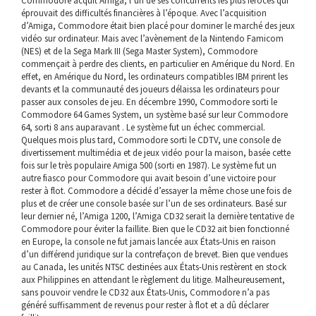
Commodore acquit Amiga, l’un de ses concurrents les plus féroces qui
éprouvait des difficultés financières à l’époque. Avec l’acquisition
d’Amiga, Commodore était bien placé pour dominer le marché des jeux
vidéo sur ordinateur. Mais avec l’avènement de la Nintendo Famicom
(NES) et de la Sega Mark III (Sega Master System), Commodore
commençait à perdre des clients, en particulier en Amérique du Nord. En
effet, en Amérique du Nord, les ordinateurs compatibles IBM prirent les
devants et la communauté des joueurs délaissa les ordinateurs pour
passer aux consoles de jeu. En décembre 1990, Commodore sorti le
Commodore 64 Games System, un système basé sur leur Commodore
64, sorti 8 ans auparavant​​ . Le système fut un échec commercial.
Quelques mois plus tard, Commodore sorti le CDTV, une console de
divertissement multimédia et de jeux vidéo pour la maison, basée cette
fois sur le très populaire Amiga 500 (sorti en 1987). Le système fut un
autre fiasco pour Commodore qui avait besoin d’une victoire pour
rester à flot. Commodore a décidé d’essayer la même chose une fois de
plus et de créer une console basée sur l’un de ses ordinateurs. Basé sur
leur dernier né, l’Amiga 1200, l’Amiga CD32 serait la dernière tentative de
Commodore pour éviter la faillite. Bien que le CD32 ait bien fonctionné
en Europe, la console ne fut jamais lancée aux États-Unis en raison
d’un différend juridique sur la contrefaçon de brevet. Bien que vendues
au Canada, les unités NTSC destinées aux États-Unis restèrent en stock
aux Philippines en attendant le règlement du litige. Malheureusement,
sans pouvoir vendre le CD32 aux États-Unis, Commodore n’a pas
généré suffisamment de revenus pour rester à flot et a dû déclarer