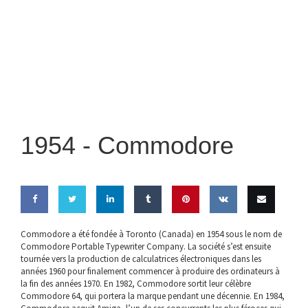
1954 -
Commodore
Share
Share
Share
Share
Pin this
Share
Email
Commodore a été fondée à Toronto (Canada) en 1954 sous le nom de
Commodore Portable Typewriter Company. La société s’est ensuite
on
on
on
on
on VK
this
tournée vers la production de calculatrices électroniques dans les
années 1960 pour finalement commencer à produire des ordinateurs à
Facebook
Twitter
LinkedIn
Tumblr
la fin des années 1970. En 1982, Commodore sortit leur célèbre
Commodore 64, qui portera la marque pendant une décennie. En 1984,